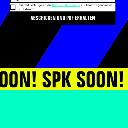
Hiermit bestätige ich, die 
Datenschutzhinweise
 zur Kenntnis genommen 
zu haben.
*
ABSCHICKEN UND PDF ERHALTEN
SOON! SPK SOON!