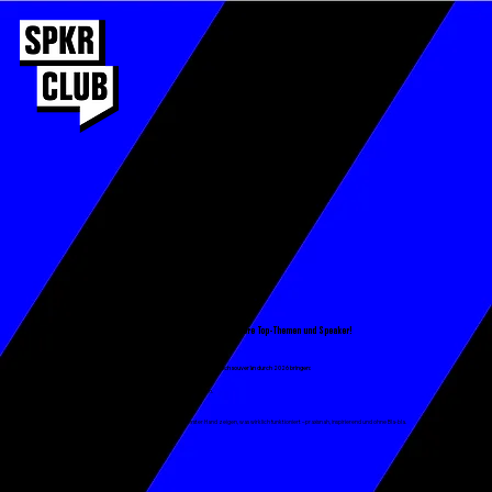
Willst du mehr Impact für deine Events? Hier sind unsere Top-Themen und Speaker!
Die Welt dreht sich im Krisenmodus – der Druck steigt.
Unser kostenfreies Whitepaper zeigt dir die 6+1 wichtigsten Trends, die dich souverän durch 2026 bringen:
✔ Welche Themen 2026 Unternehmen und Teams bewegen.
✔ Wie Leadership, KI und Mental Health die Business-Welt verändern.
✔ Warum Krisen auch Treiber für Innovation sein können.
✔ Wie du die Trends für dein Event oder Unternehmen nutzt.
Erhalte exklusive Insights von führenden Speakern, die aus erster Hand zeigen, was wirklich funktioniert – praxisnah, inspirierend und ohne Bla-bla.