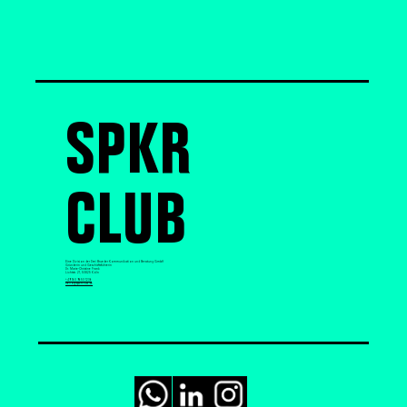
SPKR
CLUB
Eine Division der Drei Brueder Kommunikation und Beratung GmbH
Gründerin und Geschäftsführerin
Dr. Marie-Christine Frank
Lichtstr. 21, 50825 Köln
+49 160 9653 1236
hello@spkrclub.de