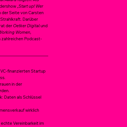
dershow „
Start up! Wer
 der Seite von Carsten
Strahlkraft. Darüber
irat der
Oetker Digital
und
Working Women,
n zahlreichen Podcast-
VC-finanzierten Startup
ss.
rauen in der
rden.
: Daten als Schlüssel
mensverkauf wirklich
 echte Vereinbarkeit im