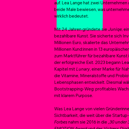
auf. Lea Lange hat zwei Unternehmen
beide Male bewiesen, was unternehm
wirklich bedeutet.
Mit 24 Jahren gründete sie
Juniqe
, e
bezahlbare Kunst. Sie sicherte sich I
Millionen Euro, skalierte das Unterneh
Millionen Kund:innen in 13 europäisch
zum Marktführer für bezahlbare Kunst 
der erfolgreiche Exit. 2023 begann Lea
Kapitel mit
Lunary
, einer Marke für N
die Vitamine, Mineralstoffe und Probiot
Lebensphasen entwickelt. Diesmal wä
Bootstrapping-Weg: profitables Wach
mit klarem Purpose.
Was Lea Lange von vielen Gründerinnen
Sichtbarkeit, die weit über die Startup
Forbes
nahm sie 2016 in die „
30 under 
EMOTION Award
und der
Victress Digi