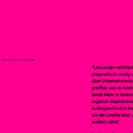
, STARTUP, BOOTSTRAPPING
"Lea Lange verkörpe
pragmatisch, mutig u
über Unternehmertum
greifbar, was es bed
beide Male zu liefern
zugleich inspirierend
außergewöhnlich brei
wo der Zweifel sitzt
wirklich zählt."