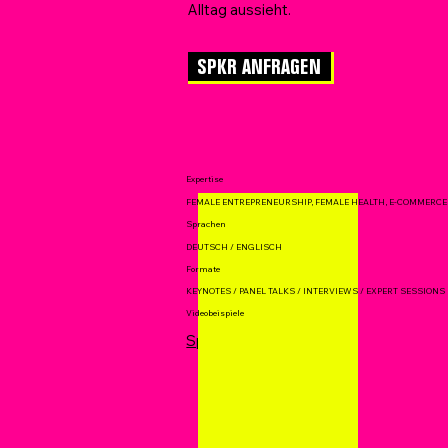
Alltag aussieht.
SPKR ANFRAGEN
Expertise
FEMALE ENTREPRENEURSHIP, FEMALE HEALTH, E-COMMERCE
Sprachen
DEUTSCH / ENGLISCH
Formate
KEYNOTES / PANEL TALKS / INTERVIEWS / EXPERT SESSIONS
Videobeispiele
Speaking Lea Lange