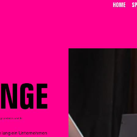
HOME
S
ANGE
ngründerin und E-
n lang ein Unternehmen