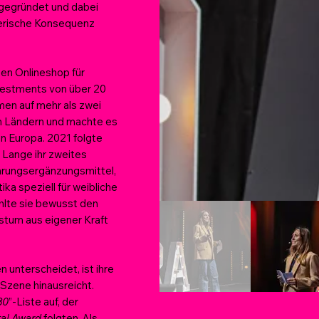
 gegründet und dabei
erische Konsequenz
inen Onlineshop für
nvestments von über 20
men auf mehr als zwei
en Ländern und machte es
in Europa. 2021 folgte
 Lange ihr zweites
ahrungsergänzungsmittel,
ika speziell für weibliche
hlte sie bewusst den
stum aus eigener Kraft
 unterscheidet, ist ihre
-Szene hinausreicht.
30
”-Liste auf, der
tal Award
folgten. Als