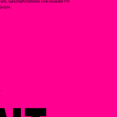
Frank, Geschäftsführerin Drei Brueder PR
 GmbH
R