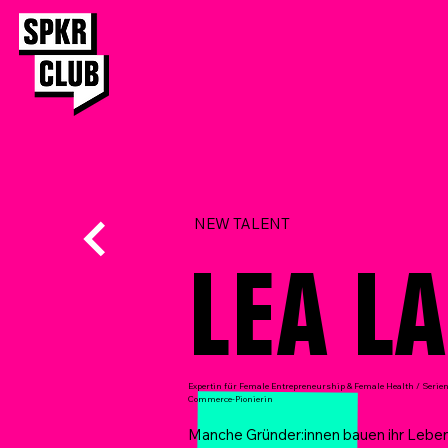
NEW TALENT
LEA L
Expertin für Female Entrepreneurship & Female Health / Serie
Commerce-Pionierin
Manche Gründer:innen bauen ihr Lebe