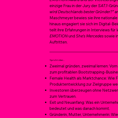
einzige Frau in der Jury der
SAT.1
-Grün
wird Deutschlands bester Gründer?”
an
Maschmeyer bewies sie ihre nationale 
hinaus engagiert sie sich im Digital-Be
teilt ihre Erfahrungen in Interviews für
EMOTION
und
She's Mercedes
sowie i
Auftritten.
Spricht über...
Zweimal gründen, zweimal lernen: Vom 
zum profitablen Bootstrapping-Busine
Female Health als Marktchance: Wie F
Produktentwicklung zur Zielgruppe we
Investoren überzeugen ohne Netzwerk
zum Vertrauen.
Exit und Neuanfang: Was ein Unterneh
bedeutet und was danach kommt.
Gründerin, Mutter, Unternehmerin: Wie