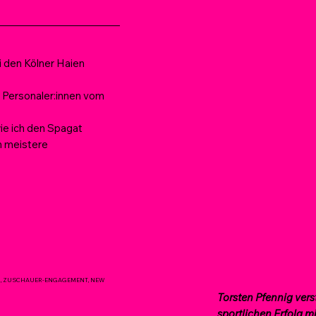
i den Kölner Haien
Personaler:innen vom
ie ich den Spagat
n meistere
G, ZUSCHAUER-ENGAGEMENT, NEW
Torsten Pfennig verst
sportlichen Erfolg m