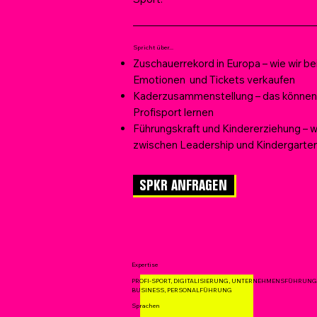
Spricht über...
Zuschauerrekord in Europa – wie wir be
Emotionen und Tickets verkaufen
Kaderzusammenstellung – das können 
Profisport lernen
Führungskraft und Kindererziehung – w
zwischen Leadership und Kindergarte
SPKR ANFRAGEN
Expertise
PROFI-SPORT, DIGITALISIERUNG, UNTERNEHMENSFÜHRUN
BUSINESS, PERSONALFÜHRUNG
Sprachen