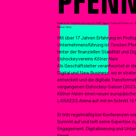
PFENN
Experte für Digitalisierung im Profi-Sport / Leitung Finanzen,
Kölner Haie
Mit über 17 Jahren Erfahrung im Profis
Unternehmensführung ist Torsten Pfen
hinter der finanziellen Stabilität und Di
Eishockeyvereins
Kölner Haie
.
Als Geschäftsleiter verantwortet er di
Digital und New Business, wo er stra
entwickelt und die digitale Transformat
vergangenen Eishockey-Saison (2023/2
Kölner Haien
einen neuen europäischen
LANXESS Arena
auf: mit im Schnitt 1
Er tritt regelmäßig bei Konferenzen 
Summit auf und teilt seine Expertise 
Engagement, Digitalisierung und Unt
Sport.