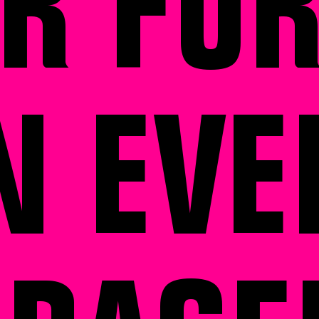
R FÜ
N EVE