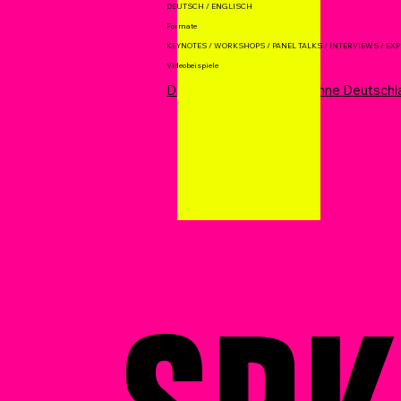
DEUTSCH / ENGLISCH
Formate
KEYNOTES / WORKSHOPS / PANEL TALKS / INTERVIEWS / EX
Videobeispiele
Die größte Eishockey-Bühne Deutschl