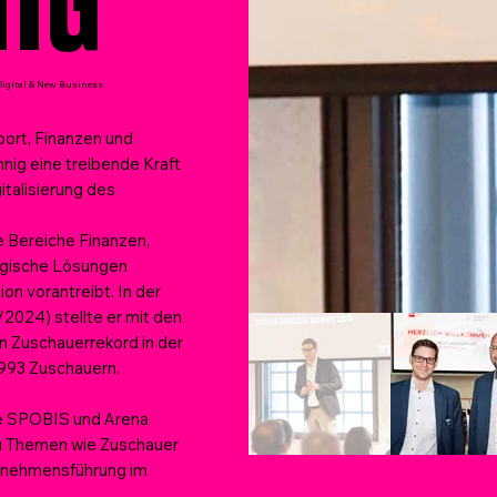
IG
 Digital & New Business
port, Finanzen und
nig eine treibende Kraft
gitalisierung des
e Bereiche Finanzen,
tegische Lösungen
ion vorantreibt. In der
024) stellte er mit den
 Zuschauerrekord in der
6.993 Zuschauern.
wie SPOBIS und Arena
zu Themen wie Zuschauer
ernehmensführung im