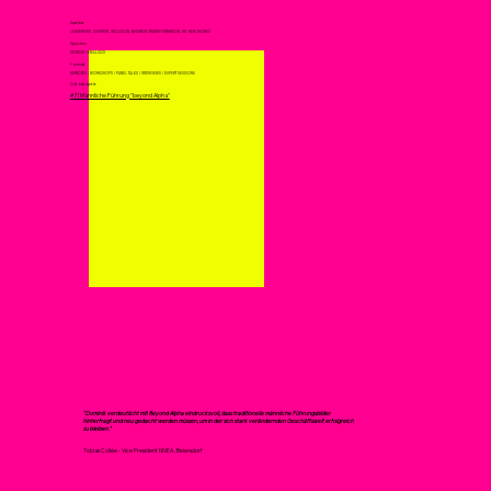
Expertise
LEADERSHIP, DIVERSITY, INCLUSION, BUSINESS TRANSFORMATION, HR, NEW WORKS
Sprachen
DEUTSCH / ENGLISCH
Formate
KEYNOTES / WORKSHOPS / PANEL TALKS / INTERVIEWS / EXPERT SESSIONS
Videobeispiele
#71 Männliche Führung "beyond Alpha"
"Dominik verdeutlicht mit Beyond Alpha eindrucksvoll, dass traditionelle männliche Führungsbilder
hinterfragt und neu gedacht werden müssen, um in der sich stark verändernden Geschäftswelt erfolgreich
zu bleiben."
Tobias Collée - Vice President NIVEA , Beiersdorf