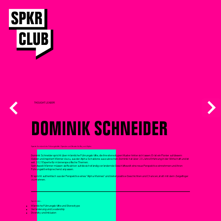
THOUGHT LEADER
DOMINIK SCHNEIDER
Experte für männliche Führungskräfte / Speaker und Berater für Beyond Alpha
Dominik Schneider spricht über männliche Führungskräfte, die ihre stereotypen Muster hinter sich lassen. Er ist ein Pionier auf diesem
Gebiet und inspiriert Männer dazu, aus der Alpha-Schablone auszubrechen. Dominik hat über 20 Jahre Erfahrung in der Wirtschaft und ist
seit 2021 Experte für männerspezifische Themen.
Sein Appell: Männer müssen als Reaktion auf die sich ständig verändernde Geschäftswelt eine neue Perspektive einnehmen und ihren
Führungsstil entsprechend anpassen.
Er spricht authentisch aus der Perspektive eines "Alpha-Mannes" und bietet positive Geschichten und Chancen, statt mit dem Zeigefinger
zu mahnen.
Spricht über...
Männliche Führungskräfte und Stereotype
Veränderung und Leadership
Diversity und Inklusion