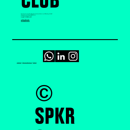
Eine Division der Drei Brueder Kommunikation und Beratung GmbH
Gründerin und Geschäftsführerin
Dr. Marie-Christine Frank
Lichtstr. 21, 50825 Köln
+49 160 9653 1236
hello@spkrclub.de
Impressum
|
Datenschutzerklärung
|
Pressekit
©
SPKR